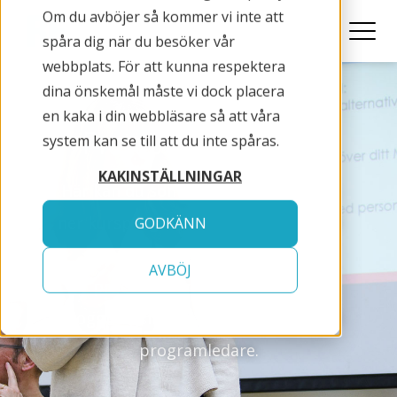
Om du avböjer så kommer vi inte att
spåra dig när du besöker vår
webbplats. För att kunna respektera
dina önskemål måste vi dock placera
en kaka i din webbläsare så att våra
Protected: Logga in
system kan se till att du inte spåras.
KAKINSTÄLLNINGAR
Här kan du som deltar i RePro ladda
ner kursprogram och annat material
GODKÄNN
som tillhandahålls i
AVBÖJ
processledareprogrammet.
Inloggningsinformation får du av din
programledare.