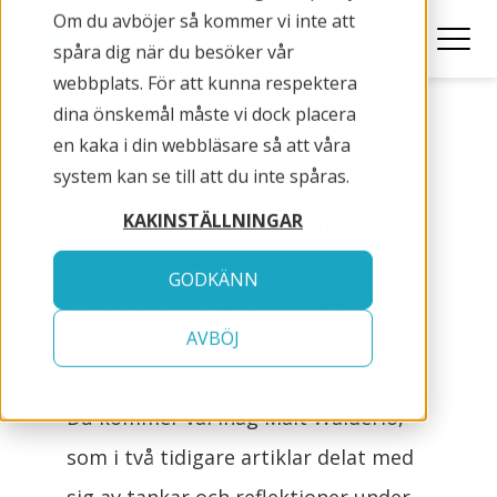
Om du avböjer så kommer vi inte att
spåra dig när du besöker vår
webbplats. För att kunna respektera
dina önskemål måste vi dock placera
en kaka i din webbläsare så att våra
system kan se till att du inte spåras.
Mait Walderlo, deltagare i
KAKINSTÄLLNINGAR
RePro: Jag känner mig
GODKÄNN
tryggare i att saker får ta
AVBÖJ
tid
Du kommer väl ihåg Mait Walderlo,
som i två tidigare artiklar delat med