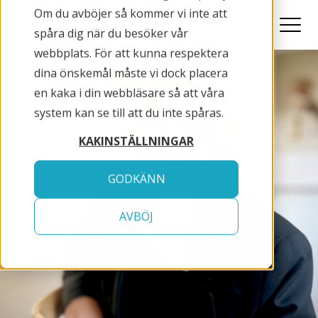
Om du avböjer så kommer vi inte att
spåra dig när du besöker vår
webbplats. För att kunna respektera
dina önskemål måste vi dock placera
en kaka i din webbläsare så att våra
system kan se till att du inte spåras.
KAKINSTÄLLNINGAR
Cajsa Löf
GODKÄNN
Kulturutveckling Region
AVBÖJ
Jönköpings Län