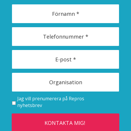
Jag vill prenumerera på Repros
nyhetsbrev