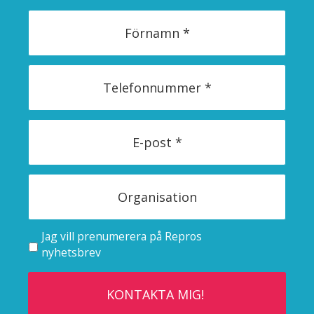
Jag vill prenumerera på Repros
nyhetsbrev