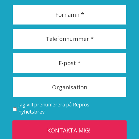
Jag vill prenumerera på Repros
nyhetsbrev